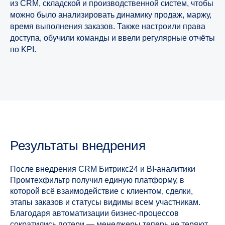
из CRM, складской и производственной систем, чтобы
можно было анализировать динамику продаж, маржу,
время выполнения заказов. Также настроили права
доступа, обучили команды и ввели регулярные отчёты
по KPI.
Готовы
к улучшениям
Результаты внедрения
в бизнесе?
После внедрения CRM Битрикс24 и BI-аналитики
Оставьте заявку или свяжитесь
Промтехфильтр получил единую платформу, в
с нами любым удобным способом!
которой всё взаимодействие с клиентом, сделки,
этапы заказов и статусы видимы всем участникам.
Благодаря автоматизации бизнес-процессов
сократились потери — менеджеры теперь не теряют