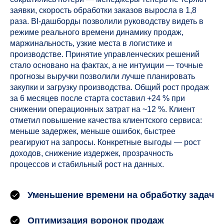
+7 916 038 22 27
заявки, скорость обработки заказов выросла в 1,8
раза. BI-дашборды позволили руководству видеть в
г. Санкт-Петербург, набережная реки Мойки, 8
режиме реального времени динамику продаж,
маржинальность, узкие места в логистике и
производстве. Принятие управленческих решений
стало основано на фактах, а не интуиции — точные
прогнозы выручки позволили лучше планировать
закупки и загрузку производства. Общий рост продаж
за 6 месяцев после старта составил +24 % при
+7
снижении операционных затрат на ~12 %. Клиент
отметил повышение качества клиентского сервиса:
меньше задержек, меньше ошибок, быстрее
реагируют на запросы. Конкретные выгоды — рост
доходов, снижение издержек, прозрачность
процессов и стабильный рост на данных.
Я согласен с политикой
обработки персональных
Уменьшение времени на обработку задач
данных
Оптимизация воронок продаж
Отправить