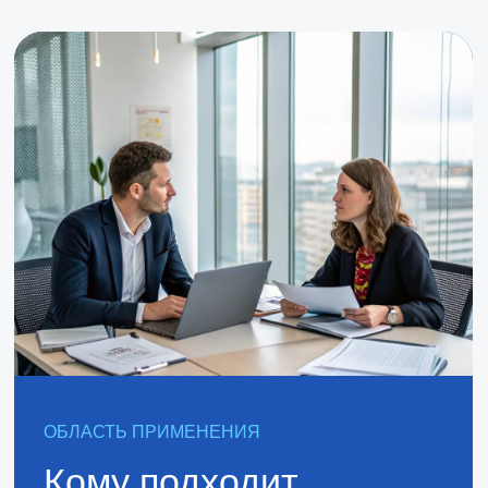
Внедрение
39 000
₽
Брифование: сбор данных
о компании (стиль, стратегия,
миссия, цели, ЦА)
Разработка рубрикатора для
структурированных публикаций
Создание контент-плана
на основе бизнес-целей
и трендов 2025 года
Разработка рубрикатора для
структурированных публикаций
Подготовка 18 постов для
согласования и корректировки
Интеграция с одной платформой
(Telegram, Instagram или
ВКонтакте)