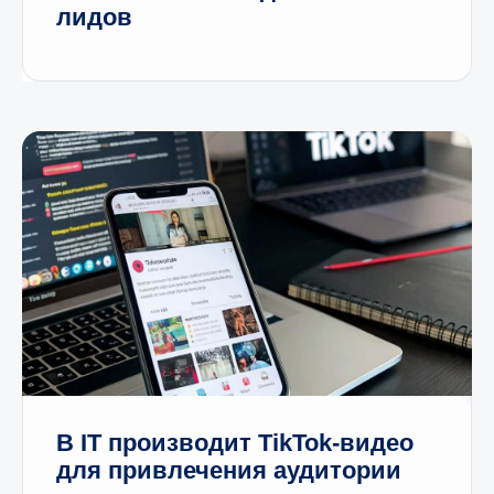
лидов
Услуги
AI Community Manager
ИИ-агент
Ассистент РОПа
Клиентам
О нас
Партнёрам
Кейсы
В IT производит TikTok-видео
для привлечения аудитории
Блог