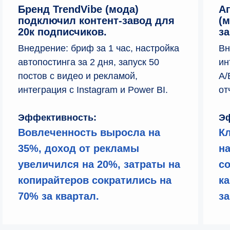
Бренд TrendVibe (мода)
А
подключил контент-завод для
(м
20к подписчиков.
за
Внедрение: бриф за 1 час, настройка
Вн
автопостинга за 2 дня, запуск 50
ин
постов с видео и рекламой,
A/
интеграция с Instagram и Power BI.
от
Эффективность:
Эф
Вовлеченность выросла на
К
ОБЛАСТЬ ПРИМЕНЕНИЯ
Кому подходит
35%, доход от рекламы
на
увеличился на 20%, затраты на
со
Средним и крупным компаниям
копирайтеров сократились на
к
с онлайн-присутствием — от retail
70% за квартал.
за
и услуг до IT, производства
и консалтинга, где регулярный контент
усиливает вовлеченность и продажи.