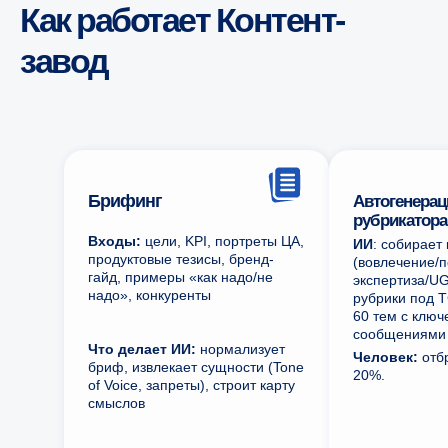
Как работает Контент-
завод
Брифинг
Автогенерац
рубрикатора
Входы:
цели, KPI, портреты ЦА,
ИИ
: собирает
продуктовые тезисы, бренд-
(вовлечение/
гайд, примеры «как надо/не
экспертиза/UG
надо», конкуренты
рубрики под T
60 тем с клю
сообщениями 
Что делает ИИ:
нормализует
Человек:
отбр
бриф, извлекает сущности (Tone
20%.
of Voice, запреты), строит карту
смыслов