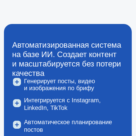
и изображения по брифу
Интегрируется с Instagram,
LinkedIn, TikTok
Автоматическое планирование
постов
Адаптация контента под стиль
бренда и портрет целевой
аудитории
Telegram-версия для ежедневных
отчётов и управления аналитикой
Контент-завод ваш личный
маркетолог, который
круглосуточно создаёт посты
и картинки, цепляющие вашу
аудиторию
Рассмотрите внедрение, чтобы