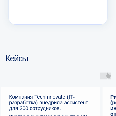
Кейсы
Компания TechInnovate (IT-
Ри
разработка) внедрила ассистент
(
для 200 сотрудников.
ин
оп