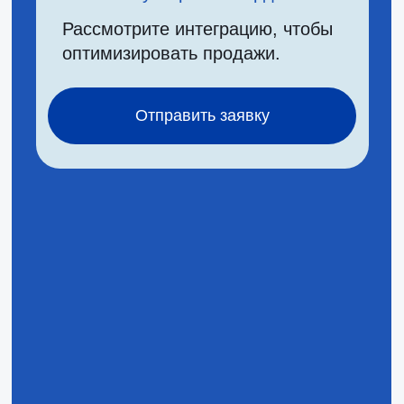
Автоматизация опросов
с Telegram-отчётами сокращает
затраты на 35%, а текучку
на 20−30%, обеспечивая
анонимность и реал-тайм
данные