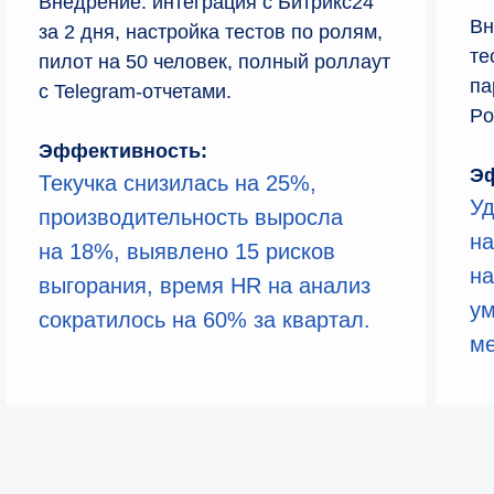
Внедрение: интеграция с Битрикс24
Вн
за 2 дня, настройка тестов по ролям,
ОБЛАСТЬ ПРИМЕНЕНИЯ
те
пилот на 50 человек, полный роллаут
Кому подходит
па
с Telegram-отчетами.
Po
Средним и крупным компаниям, где
Эффективность:
люди — ключевой актив, от IT и tech
Эф
до retail, производства и консалтинга,
Текучка снизилась на 25%,
на этапах найма, онбординга,
Уд
производительность выросла
ежегодных оценок и кризисов.
на
на 18%, выявлено 15 рисков
на
выгорания, время HR на анализ
Получить бесплатную консультацию
ум
сократилось на 60% за квартал.
ме