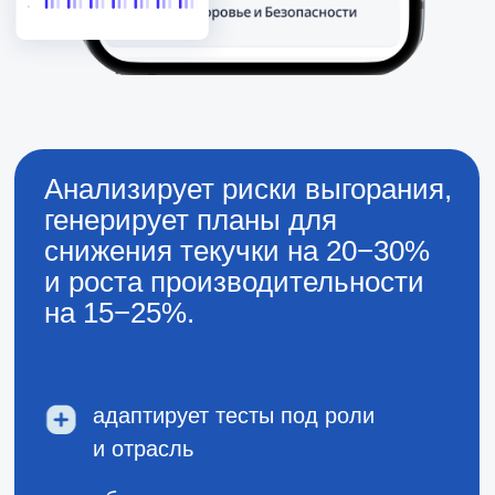
адаптирует тесты под роли
и отрасль
обеспечивает анонимность для
честных ответов
обучен на трендах 2015−2025
Telegram-версия для ежедневных
отчётов
поддерживает брендирование
Ассистент с акцентом
на мониторинг выгорания
и выгоды при найме, включая тест
Адизеса — фильтрует кандидатов
по 25 параметрам, минимизируя